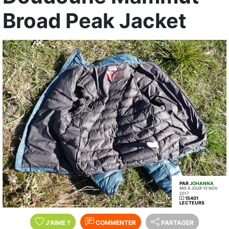
Broad Peak Jacket
PAR
JOHANNA
MIS À JOUR 10 NOV.
2017
15401
LECTEURS
J'AIME
?
COMMENTER
PARTAGER