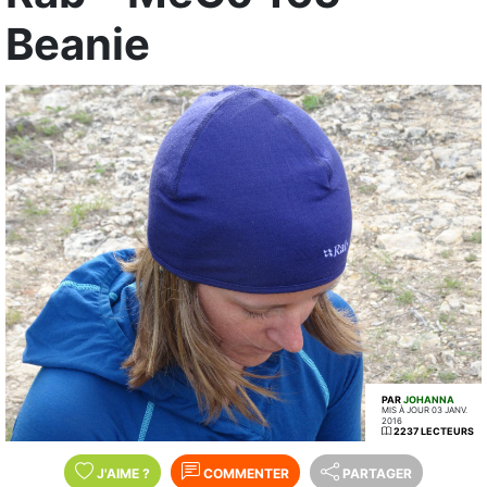
Beanie
PAR
JOHANNA
MIS À JOUR 03 JANV.
2016
2237 LECTEURS
J'AIME
?
COMMENTER
PARTAGER