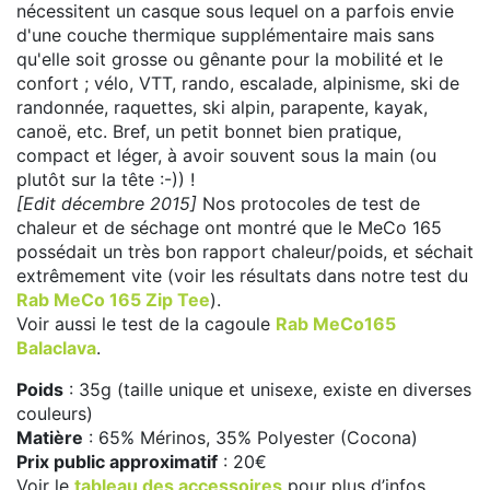
nécessitent un casque sous lequel on a parfois envie
d'une couche thermique supplémentaire mais sans
qu'elle soit grosse ou gênante pour la mobilité et le
confort ; vélo, VTT, rando, escalade, alpinisme, ski de
randonnée, raquettes, ski alpin, parapente, kayak,
canoë, etc. Bref, un petit bonnet bien pratique,
compact et léger, à avoir souvent sous la main (ou
plutôt sur la tête :-)) !
[Edit décembre 2015]
Nos protocoles de test de
chaleur et de séchage ont montré que le MeCo 165
possédait un très bon rapport chaleur/poids, et séchait
extrêmement vite (voir les résultats dans notre test du
Rab MeCo 165 Zip Tee
).
Voir aussi le test de la cagoule
Rab MeCo165
Balaclava
.
Poids
: 35g (taille unique et unisexe, existe en diverses
couleurs)
Matière
: 65% Mérinos, 35% Polyester (Cocona)
Prix public approximatif
: 20€
Voir le
tableau des accessoires
pour plus d’infos