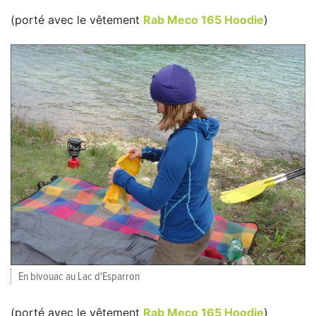
(porté avec le vêtement
Rab Meco 165 Hoodie
)
En bivouac au Lac d'Esparron
(porté avec le vêtement
Rab Meco 165 Hoodie
)