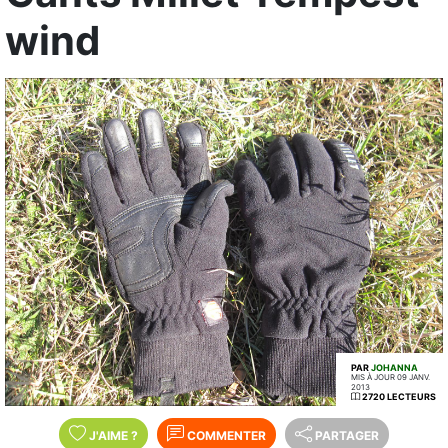
wind
PAR
JOHANNA
MIS À JOUR 09 JANV.
2013
2720 LECTEURS
J'AIME
?
COMMENTER
PARTAGER