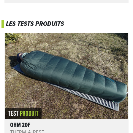
dans toutes les pérégrinations où le poids et le volume
comptent, comme
à VTT BUL
par exemple. Mais il ne s’agit
pas uniquement d’impressionner la balance, il s’agit aussi de
bien dormir !
LES TESTS PRODUITS
Ohm 20F
Hybride entre un sac de couchage classique et un
quilt. La construction est moins radicale que ce
dernier et plus confortable, avec une large plage
d’utilisation (100g de plus que le quilt équivalent chez
Therm-a-rest). La construction reste très légère et
permet d'avoir un sac performant pour un poids très
contenu.
LIRE LE TEST
TEST
PRODUIT
OHM 20F
THERM-A-REST