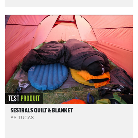
Sestrals Quilt & Blanket
Un quilt et une couette fabriqués dans les Pyrénées
espagnoles ! As Tucas est une toute jeune entreprise
spécialisée dans le matériel léger de qualité. Ils
n’hésitent pas à sortir des sentiers battus pour
proposer des produits originaux et innovants. Pour la
petite histoire, “As Tucas” signifie “les sommets” en
aragonais, et “Sestrals” désigne le massif aux
alentours de leur atelier.
LIRE LE TEST
TEST
PRODUIT
SESTRALS QUILT & BLANKET
AS TUCAS