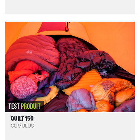
Quilt 150
Ce n’est pas la première fois que l’on teste une
solution de couchage légère chez Cumulus, marque
polonaise qui fabrique ses produits sur place. Et on a
pris l’habitude d’avoir du matériel de qualité : on
trimballe le
Quilt 350
depuis quelques années par
exemple ! Sous 500 grammes, Cumulus propose deux
quilts : le Quilt 150 et le Quilt 250, dont le chiffre
indique le poids de duvet à l’intérieur. Nous avons
LIRE LE TEST
testé le plus léger des deux, pour voir plus
précisément les limites de l’isolation en duvet.
TEST
PRODUIT
QUILT 150
CUMULUS