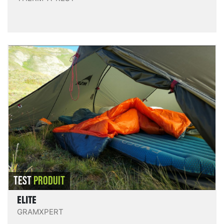
eLite
Le sac de couchage le plus léger de notre sélection !
Ce quilt est fabriqué par une petite équipe slovène
qui ont deux passions : l’outdoor et la chasse aux
grammes. Et pour cette dernière, ils savent s’y
prendre : ce sac bénéficie d’une construction
minimaliste avec les tissus les plus légers. Malgré son
nom (eLite quilt), je dois avouer qu’il me fait plutôt
penser à une couette qui peut se transformer en quilt.
LIRE LE TEST
Dans le doute, on dira que c’est bien un quilt… qui
peut se transformer en couette
TEST
PRODUIT
ELITE
GRAMXPERT