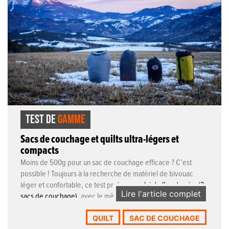
TEST DE
GAMME
Sacs de couchage et quilts ultra-légers et
compacts
Moins de 500g pour un sac de couchage efficace ? C’est
possible ! Toujours à la recherche de matériel de bivouac
léger et confortable, ce test prolonge
celui de l’an dernier (3
Lire l'article complet
ne pas dépasser
sacs de couchage)
, avec le même critère :
la barre fatidique des 500 grammes
. Sous cette limite, on
QUILT
SAC DE COUCHAGE
trouvera des sacs de couchage qui peuvent être emmenés