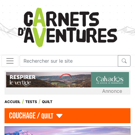
Annonce
ACCUEIL
TESTS
QUILT
couchage /
quilt