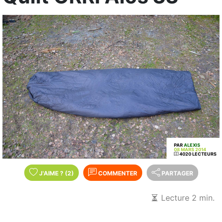
PAR
ALEXIS
08 MARS 2014
4020 LECTEURS
J'AIME
?
(2)
COMMENTER
PARTAGER
Lecture 2 min.