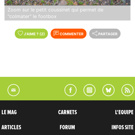
Zoom sur le petit coussinet qui permet de
"colmater" le footbox
J'AIME
?
(2)
COMMENTER
PARTAGER
LE MAG
CARNETS
L'EQUIPE
ARTICLES
FORUM
INFOS SITE