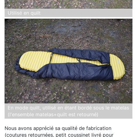
Utilisé en quilt
En mode quilt, utilisé en étant bordé sous le matelas
(l'ensemble matelas+quilt est retourné)
Nous avons apprécié sa qualité de fabrication
(coutures retournées, petit coussinet livré pour