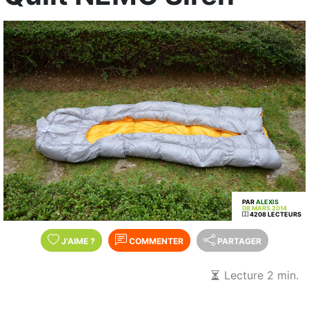
PAR
ALEXIS
08 MARS 2014
4208 LECTEURS
J'AIME
?
COMMENTER
PARTAGER
Lecture 2 min.