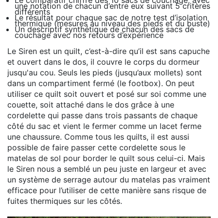
une notation de chacun d’entre eux suivant 5 critères
différents
Le résultat pour chaque sac de notre test d’isolation
thermique (mesures au niveau des pieds et du buste)
Un descriptif synthétique de chacun des sacs de
couchage avec nos retours d’expérience
Le Siren est un quilt, c’est-à-dire qu’il est sans capuche
et ouvert dans le dos, il couvre le corps du dormeur
jusqu'au cou. Seuls les pieds (jusqu’aux mollets) sont
dans un compartiment fermé (le footbox). On peut
utiliser ce quilt soit ouvert et posé sur soi comme une
couette, soit attaché dans le dos grâce à une
cordelette qui passe dans trois passants de chaque
côté du sac et vient le fermer comme un lacet ferme
une chaussure. Comme tous les quilts, il est aussi
possible de faire passer cette cordelette sous le
matelas de sol pour border le quilt sous celui-ci. Mais
le Siren nous a semblé un peu juste en largeur et avec
un système de serrage autour du matelas pas vraiment
efficace pour l’utiliser de cette manière sans risque de
fuites thermiques sur les côtés.