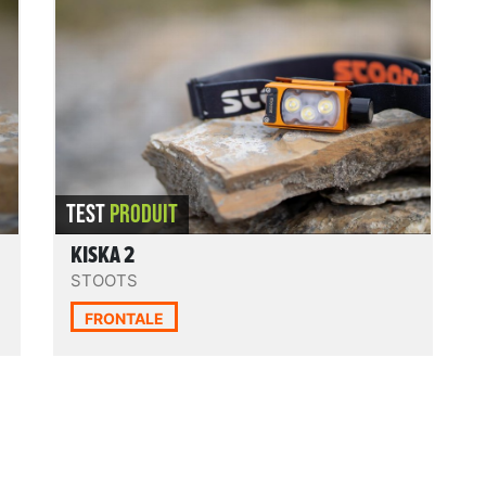
frontales Stoots se démarquent par leur
e
conception unique. Cette originalité n’est
pas fortuite, elle est le fruit d’années de
recherche et de passion pour concevoir une
i
petite gamme de 3 frontales pensées par et
!
pour les pratiquants
outdoor
. Nous nous
intéressons ici à la
Kiska 2
, le modèle
LIRE LE TEST
polyvalent milieu de gamme. Une lampe
uniquement destinée au trail ? Eh bien non !
TEST
PRODUIT
KISKA 2
STOOTS
FRONTALE