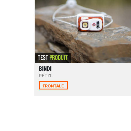
partout. Malgré sa menue apparence, elle
n’est pas qu’une frontale d’appoint pour lir
et cuisiner le soir, comme le laissent
suggérer ses spécifications. Une frontale
assez polyvalente peut-elle tenir dans un s
petit gabarit ? C’est ce que nous allons voir 
LIRE LE TEST
TEST
PRODUIT
BINDI
PETZL
FRONTALE