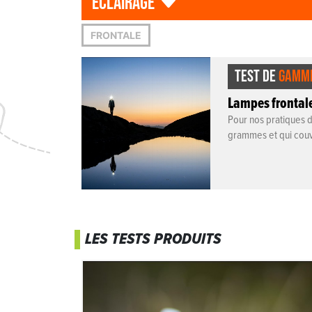
éclairage
FRONTALE
TEST DE
GAMM
Lampes frontale
Pour nos pratiques d
grammes et qui couvr
LES TESTS PRODUITS
Bindi
Petite et légère, la Petzl Bindi se glisse