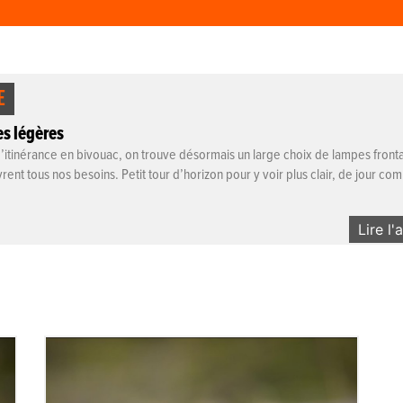
E
s légères
’itinérance en bivouac, on trouve désormais un large choix de lampes fronta
ent tous nos besoins. Petit tour d’horizon pour y voir plus clair, de jour co
Lire l'
Kiska 2
Fabriquées en Bourgogne, les lampes