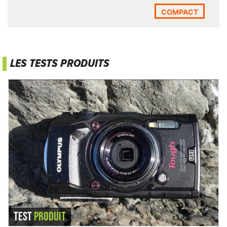
étanche a du sens.
COMPACT
Pour l’instant Sony n’a pas sorti le successeur du TX-30, et ce
dernier ne se trouve plus en magasin. Bien dommage !
Restent donc, si on veut un appareil photo compact étanche
et plutôt haut de gamme, le WG-6 et le Tough 5 (le Tough 6
vient de sortir au moment où nous écrivons ces lignes mais
LES TESTS PRODUITS
nous ne l’avons pas encore eu entre les mains), le Nikon
Coolpix W300 et le Panasonic Lumix DC-FT7
Tough TG-5
Appareil photo compact étanche et renforcé pour un
usage outdoor. Le Tough TG-5 est un APN compact
plutôt haut de gamme et très configurable ce qui
permet une utilisation avancée pour les photographe
exigeants.
Tests effectués sur plusieurs mois : rando, parapente,
kayak de mer, VTT...
LIRE LE TEST
TEST
PRODUIT