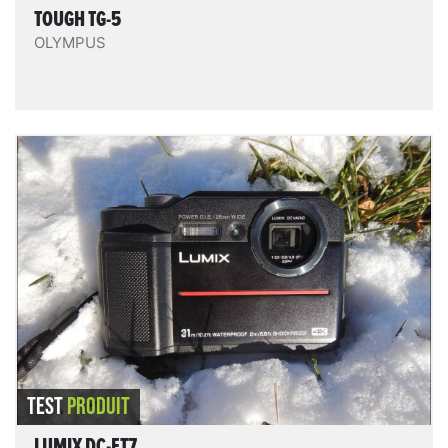
TOUGH TG-5
OLYMPUS
Lumix DC-FT7
Compact numérique endurci et étanche. Le DC-FT7
se différencie de ses concurrents par un viseur
numérique qui permet de mieux voir en conditions
très lumineuses et d'économiser de la batterie. Il filme
en 4K, il est muni d'un capteur de 20mp. Un atout est
son étanchéité jusqu'à 31m. Les photos en conditions
lumineuses sont d'assez bonne qualité.
LIRE LE TEST
TEST
PRODUIT
LUMIX DC-FT7