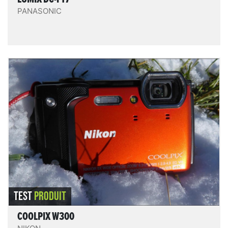
PANASONIC
Coolpix W300
Le Coolpix W300 est le plus léger et compact des
appareils photo compacts étanches de notre test (si
on ne compte pas le TX-30 qui n'est plus vendu). Il
fait des photos plutôt correctes, et a un
comportement plutôt équilibré dans l'ensemble.
LIRE LE TEST
TEST
PRODUIT
COOLPIX W300