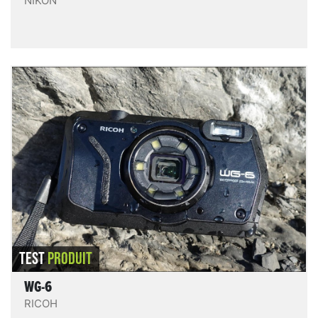
NIKON
WG-6
Le WG-6 est un nouvel appareil photo baroudeur,
destiné aux activités outdoor, dans la gamme des
compacts endurcis et étanches plutôt haut de gamme.
Il ressemble beaucoup au Tough mais chacun garde
ses spécificités.
LIRE LE TEST
TEST
PRODUIT
WG-6
RICOH