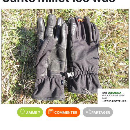
PAR
JOHANNA
MIS À JOUR 09 JANV.
2013
2610 LECTEURS
J'AIME
?
COMMENTER
PARTAGER