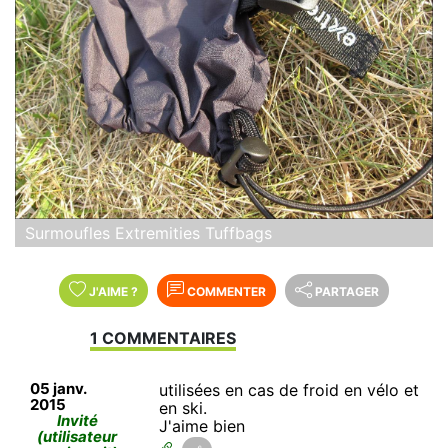
Surmoufles Extremities Tuffbags
J'AIME
?
COMMENTER
PARTAGER
1 COMMENTAIRES
05 janv.
utilisées en cas de froid en vélo et
2015
en ski.
Invité
J'aime bien
(utilisateur