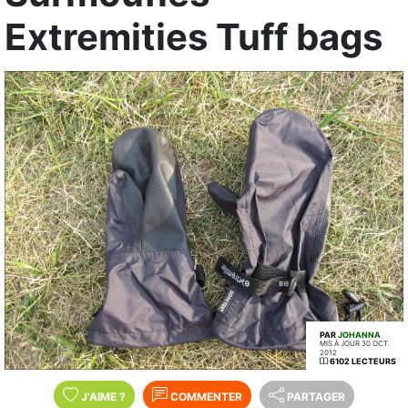
Extremities Tuff bags
PAR
JOHANNA
MIS À JOUR 30 OCT.
2012
6102 LECTEURS
J'AIME
?
COMMENTER
PARTAGER