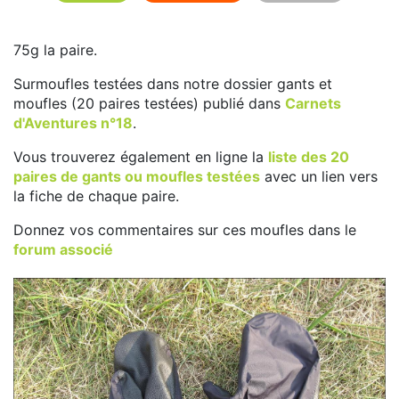
75g la paire.
Surmoufles testées dans notre dossier gants et
moufles (20 paires testées) publié dans
Carnets
d'Aventures n°18
.
Vous trouverez également en ligne la
liste des 20
paires de gants ou moufles testées
avec un lien vers
la fiche de chaque paire.
Donnez vos commentaires sur ces moufles dans le
forum associé