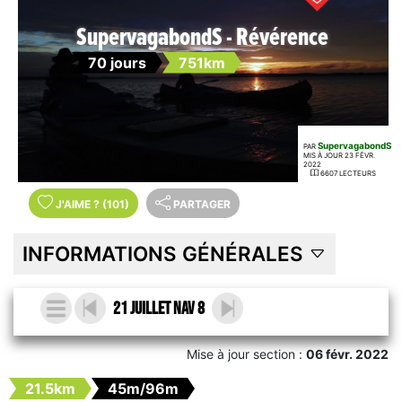
SupervagabondS - Révérence
70 jours
751km
SupervagabondS
PAR
MIS À JOUR 23 FÉVR.
2022
6607 LECTEURS
J'AIME
?
(101)
PARTAGER
INFORMATIONS GÉNÉRALES
21 Juillet Nav 8
Mise à jour section :
06 févr. 2022
21.5km
45m/96m