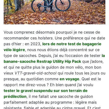
Vous comprenez désormais pourquoi je ne cesse de
recommander ces
holsters
. Une préférence qui ne date
pas d’hier : en 2023,
lors de notre test de bagagerie
vélo légère
, nous nous étions déjà concentré sur ce
type de sacoches. Depuis, j’ai eu l’occasion de tester
la
banane-sacoche Restrap Utility Hip Pack
que j’adore,
et qui ne quitte plus le guidon de mon vélo, mon bon
vieux
VTT-gravel-old-school
qui roule tous les jours ou
presque, au quotidien comme
en voyage
. Quel est le
rapport me direz-vous ? Eh bien quand j’ai voulu
tester le gravel suspendu sur son terrain de
prédilection
, il me fallait une sacoche de guidon
parfaitement adaptée au programme : légère mais
résistante, fiable et adaptée au cintre gravel. Et c’est