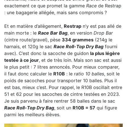
exactement ce que promet la gamme
Race
de Restrap
: une bagagerie allégée, mais sans compromis ?
Et en matière d’allègement,
Restrap
n’y est pas allé de
main morte : le
Race Bar Bag
, en version
Drop Bar
(cintre route/gravel), pèse
334 grammes
(214g le
harnais, et 120g le sac
Race Roll-Top Dry Bag
fourni
avec). C’est donc la sacoche de guidon
la plus légère
testée à ce jour
, et de très loin. Mais son sac est aussi
le plus petit : 7 litres annoncés. Pour mieux comparer,
il faut donc calculer le
R10B
: le
ratio 10 balles
, soit le
poids de sacoches pour transporter 10 balles. Plus il
est bas, mieux c’est. Pour rappel, le R10B oscillait entre
51 et 62 pour les sacoches de cintre testées en 2023.
Je suis parvenu à faire rentrer 58 balles dans le sac
Race Roll-Top Dry Bag
, soit un
R10B = 57
qui figure
parmi les meilleurs élèves.