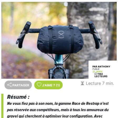
PAR ANTHONY
PUBLIÉ
21 JANV.
1184
LECTEURS
Lecture 7 min.
PARTAGER
J'AIME
?
(1)
Résumé :
Ne vous fiez pas à son nom, la gamme
Race
de Restrap n’est
pas réservée aux compétiteurs, mais à tous les amoureux du
gravel qui cherchent à optimiser leur configuration. Avec