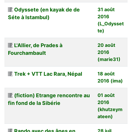
Odyssete (en kayak de de
31 août
2016
Séte à Istambul)
(L_Odysset
te)
L'Allier, de Prades à
20 août
2016
Fourchambault
(marie31)
Trek + VTT Lac Rara, Népal
18 août
2016 (ima)
(fiction) Etrange rencontre au
01 août
2016
fin fond de la Sibérie
(khutzeym
ateen)
Rando avec des ânes en
28 juil.