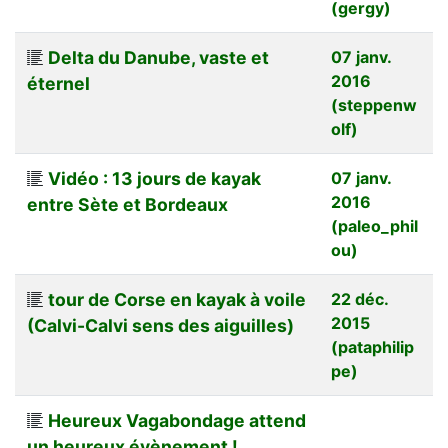
(gergy)
Delta du Danube, vaste et
07 janv.
2016
éternel
(steppenw
olf)
Vidéo : 13 jours de kayak
07 janv.
2016
entre Sète et Bordeaux
(paleo_phil
ou)
tour de Corse en kayak à voile
22 déc.
2015
(Calvi-Calvi sens des aiguilles)
(pataphilip
pe)
Heureux Vagabondage attend
un heureux évènement !