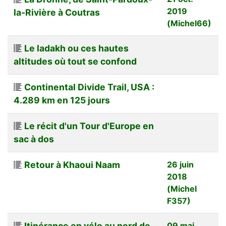
2019
la-Rivière à Coutras
(Michel66)
Le ladakh ou ces hautes
altitudes où tout se confond
Continental Divide Trail, USA :
4.289 km en 125 jours
Le récit d'un Tour d'Europe en
sac à dos
Retour à Khaoui Naam
26 juin
2018
(Michel
F357)
Itinérance en vélo au nord de
09 mai