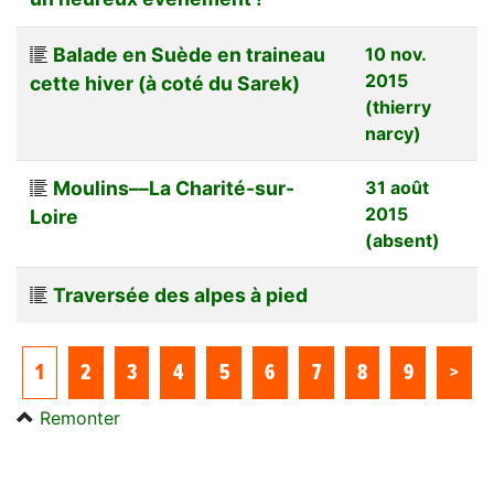
Balade en Suède en traineau
10 nov.
2015
cette hiver (à coté du Sarek)
(thierry
narcy)
Moulins––La Charité-sur-
31 août
2015
Loire
(absent)
Traversée des alpes à pied
1
2
3
4
5
6
7
8
9
>
Remonter