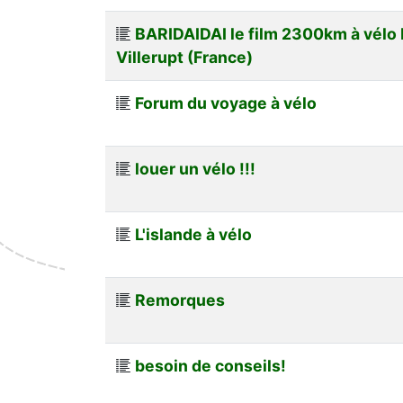
BARIDAIDAI le film 2300km à vélo De
Villerupt (France)
Forum du voyage à vélo
louer un vélo !!!
L'islande à vélo
Remorques
besoin de conseils!