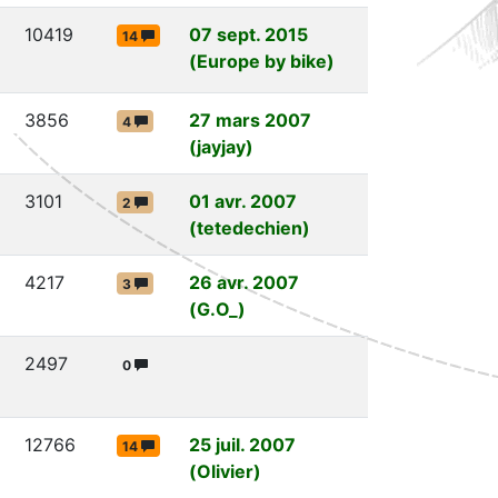
10419
07 sept. 2015
14
(Europe by bike)
3856
27 mars 2007
4
(jayjay)
3101
01 avr. 2007
2
(tetedechien)
4217
26 avr. 2007
3
(G.O_)
2497
0
12766
25 juil. 2007
14
(Olivier)