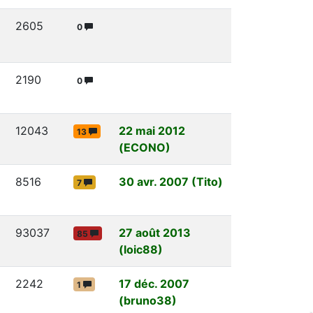
2605
0
2190
0
12043
22 mai 2012
13
(ECONO)
8516
30 avr. 2007 (Tito)
7
93037
27 août 2013
85
(loic88)
2242
17 déc. 2007
1
(bruno38)