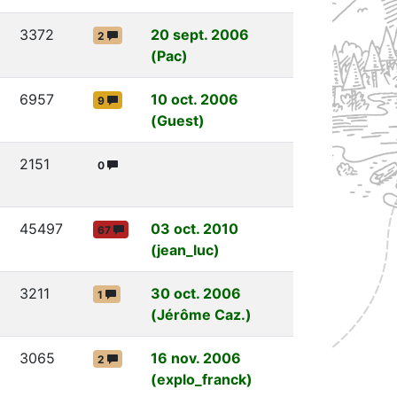
3372
20 sept. 2006
2
(Pac)
6957
10 oct. 2006
9
(Guest)
2151
0
45497
03 oct. 2010
67
(jean_luc)
3211
30 oct. 2006
1
(Jérôme Caz.)
3065
16 nov. 2006
2
(explo_franck)