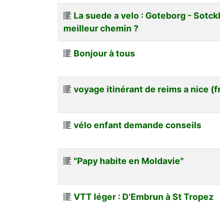
La suede a velo : Goteborg - Sotck
meilleur chemin ?
Bonjour à tous
voyage itinérant de reims a nice (f
vélo enfant demande conseils
"Papy habite en Moldavie"
VTT léger : D'Embrun à St Tropez