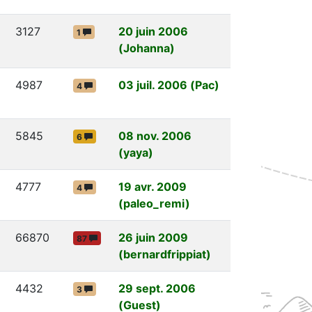
3127
20 juin 2006
1
(Johanna)
4987
03 juil. 2006 (Pac)
4
5845
08 nov. 2006
6
(yaya)
4777
19 avr. 2009
4
(paleo_remi)
66870
26 juin 2009
87
(bernardfrippiat)
4432
29 sept. 2006
3
(Guest)