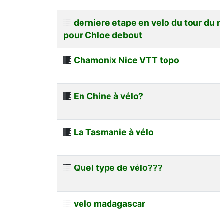
derniere etape en velo du tour du
pour Chloe debout
Chamonix Nice VTT topo
En Chine à vélo?
La Tasmanie à vélo
Quel type de vélo???
velo madagascar