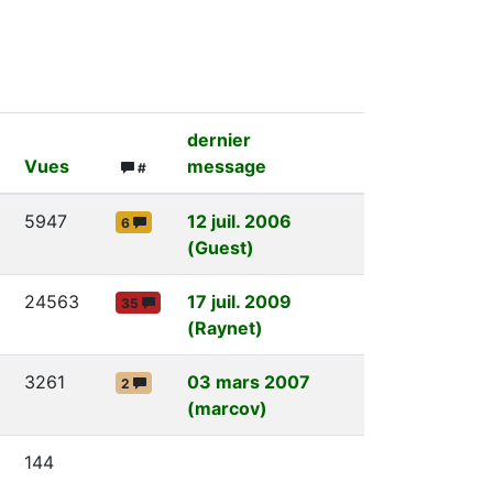
dernier
Vues
message
#
5947
12 juil. 2006
6
(Guest)
24563
17 juil. 2009
35
(Raynet)
3261
03 mars 2007
2
(marcov)
144