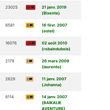
23025
21 janv. 2019
41
(Bixente)
6581
16 févr. 2007
5
(estel)
16076
02 août 2010
29
(robaindubois)
2179
26 mars 2009
1
(laurento)
2629
11 janv. 2007
1
(Johanna)
6114
14 janv. 2007
5
(BAIKALIE
AVENTURE)