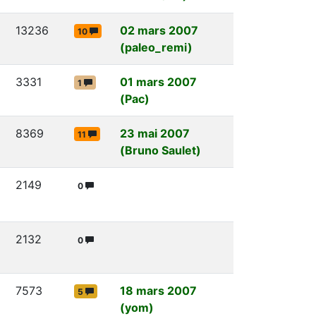
13236
02 mars 2007
10
(paleo_remi)
3331
01 mars 2007
1
(Pac)
8369
23 mai 2007
11
(Bruno Saulet)
2149
0
2132
0
7573
18 mars 2007
5
(yom)