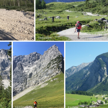
Ladizalpe
Hohljoch
Engalm