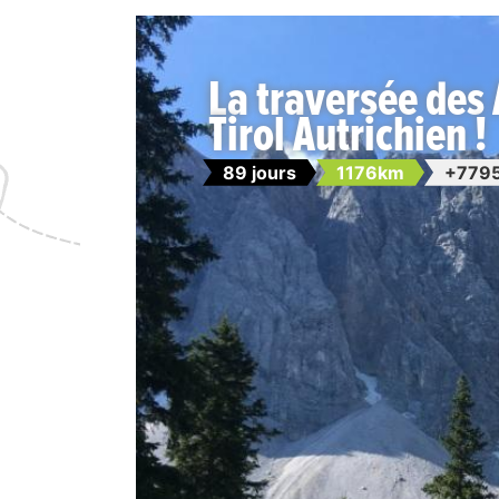
La traversée des 
Tirol Autrichien !
89 jours
1176km
+7795