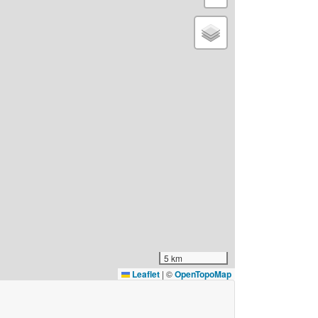
5 km
Leaflet
|
©
OpenTopoMap