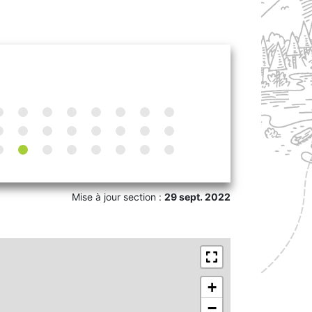
Mise à jour section :
29 sept. 2022
+
−