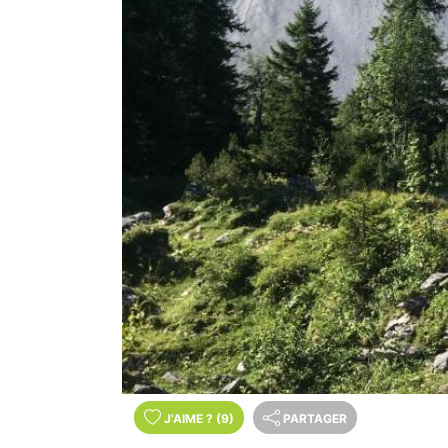
J'AIME
?
(9)
PARTAGER