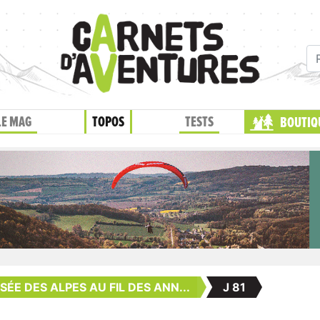
LE MAG
TOPOS
TESTS
BOUTIQ
ÉE DES ALPES AU FIL DES ANN...
J 81