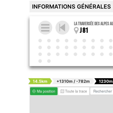
INFORMATIONS GÉNÉRALES
La traversée des Alpes au 
J 81
14.5km
+1310m / -782m
1230m
Ma position
Toute la trace