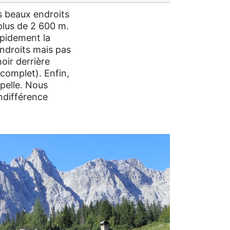
us beaux endroits
lus de 2 600 m.
apidement la
endroits mais pas
oir derrière
(complet). Enfin,
apelle. Nous
indifférence