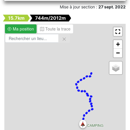
Mise à jour section :
27 sept. 2022
15.7km
744m/2012m
Ma position
Toute la trace
+
−
CAMPING