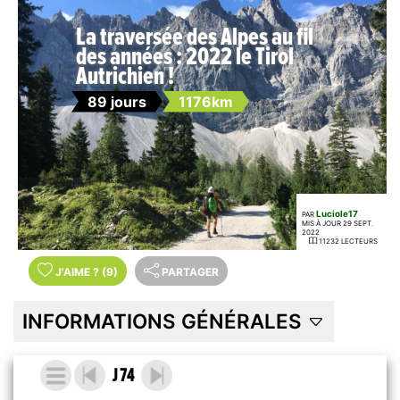
La traversée des Alpes au fil
des années : 2022 le Tirol
Autrichien !
89 jours
1176km
Luciole17
PAR
MIS À JOUR 29 SEPT.
2022
11232 LECTEURS
J'AIME
?
(9)
PARTAGER
INFORMATIONS GÉNÉRALES
J 74