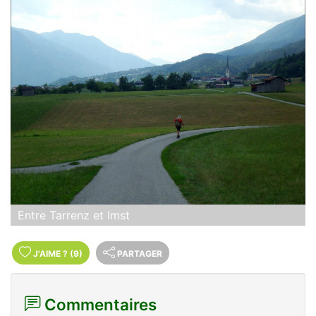
Entre Tarrenz et Imst
J'AIME
?
(9)
PARTAGER
Commentaires