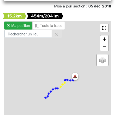
Mise à jour section :
05 déc. 2018
15.2km
454m/2041m
Ma position
Toute la trace
+
−