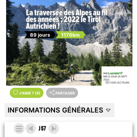
La traversée des Alpes au fil
des années : 2022 le Tirol
Autrichien !
89 jours
1176km
Luciole17
PAR
MIS À JOUR 29 SEPT.
2022
11293 LECTEURS
J'AIME
?
(9)
PARTAGER
INFORMATIONS GÉNÉRALES
J 57