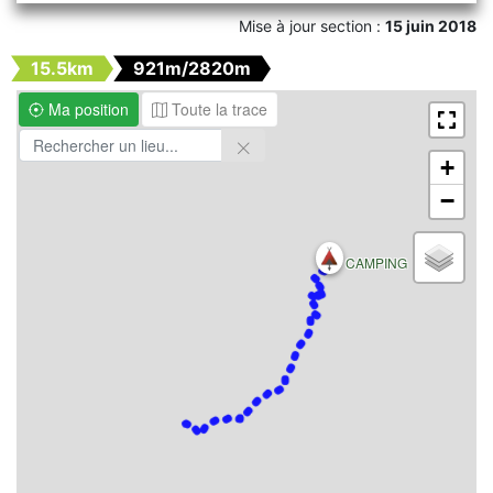
Mise à jour section :
15 juin 2018
15.5km
921m/2820m
Ma position
Toute la trace
+
−
CAMPING