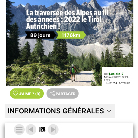
La traversée des Alpes au fil
des années : 2022 le Tirol
Autrichien !
89 jours
1176km
Luciole17
PAR
MIS À JOUR 29 SEPT.
2022
11254 LECTEURS
J'AIME
?
(9)
PARTAGER
INFORMATIONS GÉNÉRALES
J28