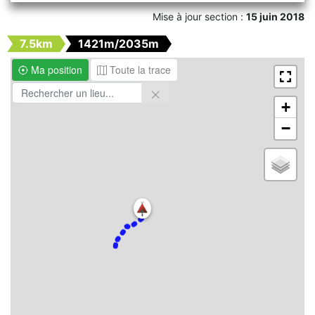
Mise à jour section :
15 juin 2018
7.5km
1421m/2035m
Ma position
Toute la trace
+
−