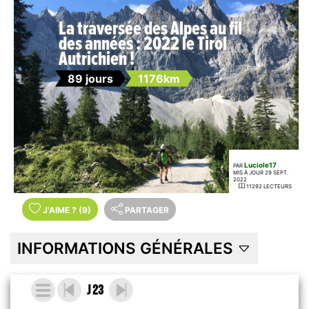
La traversée des Alpes au fil
des années : 2022 le Tirol
Autrichien !
89 jours
1176km
Luciole17
PAR
MIS À JOUR 29 SEPT.
2022
11292 LECTEURS
J'AIME
?
(9)
PARTAGER
INFORMATIONS GÉNÉRALES
J 23