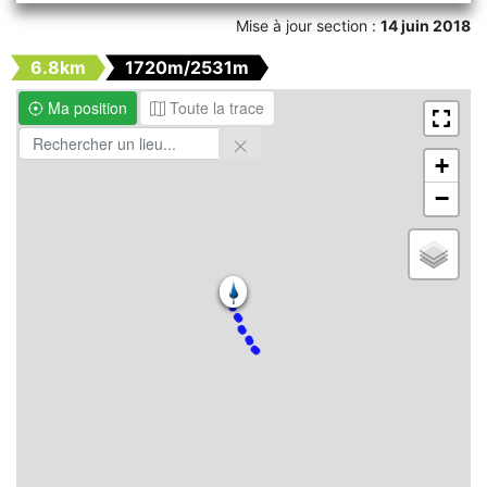
Mise à jour section :
14 juin 2018
6.8km
1720m/2531m
Ma position
Toute la trace
+
−