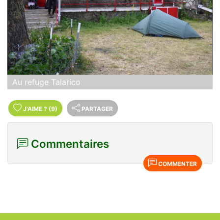
Au refuge Talarico
J'AIME
?
(9)
PARTAGER
Commentaires
COMMENTER