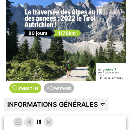
La traversée des Alpes au fil
des années : 2022 le Tirol
Autrichien !
89 jours
1176km
Luciole17
PAR
MIS À JOUR 29 SEPT.
2022
11239 LECTEURS
J'AIME
?
(9)
PARTAGER
INFORMATIONS GÉNÉRALES
J 9