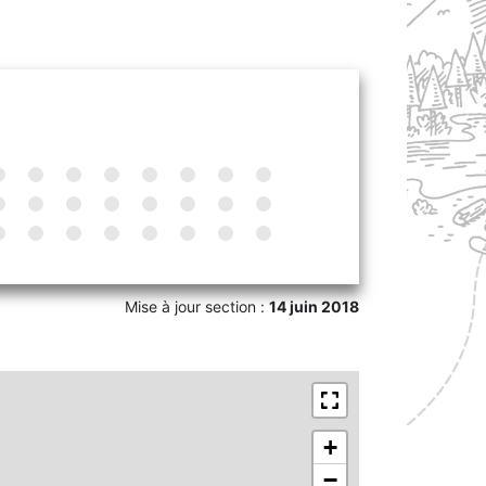
Mise à jour section :
14 juin 2018
+
−