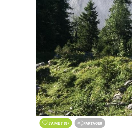
J'AIME
?
(9)
PARTAGER