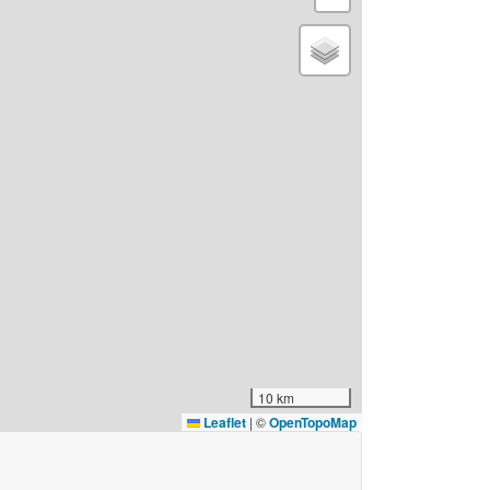
10 km
Leaflet
|
©
OpenTopoMap