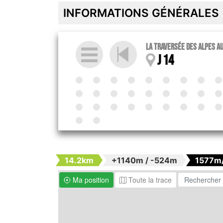
INFORMATIONS GÉNÉRALES
La traversée des Alpes au 
J 14
14.2km
+1140m / -524m
1577m
Ma position
Toute la trace