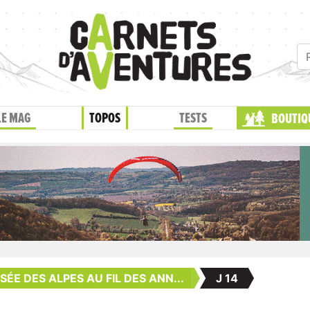
LE MAG
TOPOS
TESTS
BOUTIQ
ÉE DES ALPES AU FIL DES ANN...
J 14