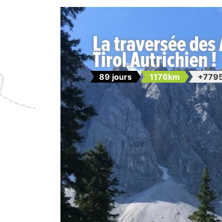
La traversée des 
Tirol Autrichien !
89 jours
1176km
+7795