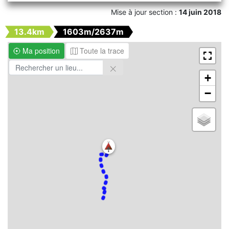
Mise à jour section :
14 juin 2018
13.4km
1603m/2637m
Ma position
Toute la trace
+
−