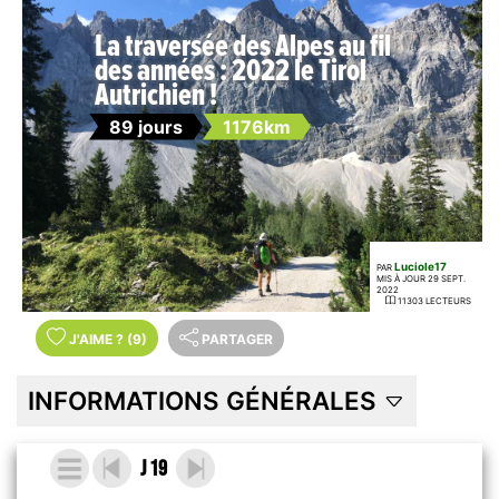
La traversée des Alpes au fil
des années : 2022 le Tirol
Autrichien !
89 jours
1176km
Luciole17
PAR
MIS À JOUR 29 SEPT.
2022
11303 LECTEURS
J'AIME
?
(9)
PARTAGER
INFORMATIONS GÉNÉRALES
J 19