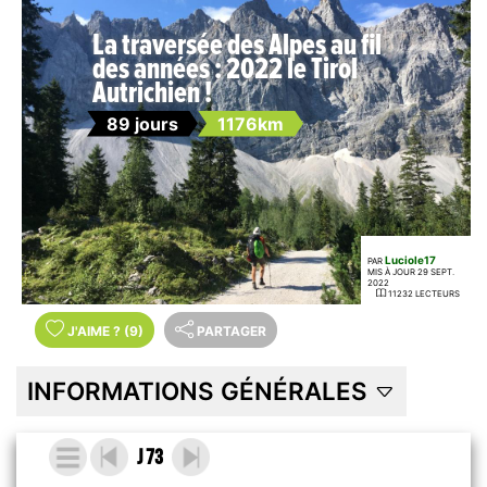
La traversée des Alpes au fil
des années : 2022 le Tirol
Autrichien !
89 jours
1176km
Luciole17
PAR
MIS À JOUR 29 SEPT.
2022
11232 LECTEURS
J'AIME
?
(9)
PARTAGER
INFORMATIONS GÉNÉRALES
J 73