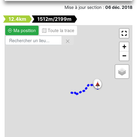
Mise à jour section :
06 déc. 2018
12.4km
1512m/2199m
Ma position
Toute la trace
+
−