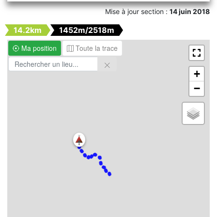
Mise à jour section :
14 juin 2018
14.2km
1452m/2518m
Ma position
Toute la trace
+
−