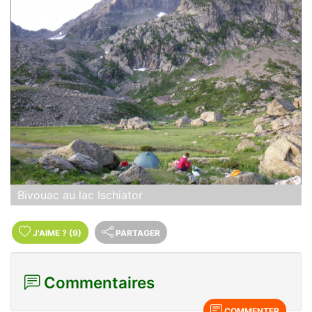
Bivouac au lac Ischiator
J'AIME
?
(9)
PARTAGER
Commentaires
COMMENTER