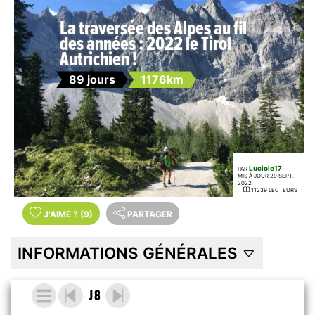
La traversée des Alpes au fil
des années : 2022 le Tirol
Autrichien !
89 jours
1176km
Luciole17
PAR
MIS À JOUR 29 SEPT.
2022
11239 LECTEURS
J'AIME
?
(9)
PARTAGER
INFORMATIONS GÉNÉRALES
J 8