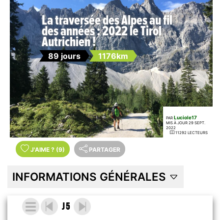
La traversée des Alpes au fil
des années : 2022 le Tirol
Autrichien !
89 jours
1176km
Luciole17
PAR
MIS À JOUR 29 SEPT.
2022
11292 LECTEURS
J'AIME
?
(9)
PARTAGER
INFORMATIONS GÉNÉRALES
J 5