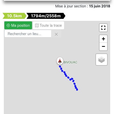
Mise à jour section :
15 juin 2018
10.5km
1794m/2558m
Ma position
Toute la trace
+
−
BIVOUAC