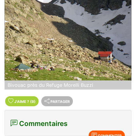
Bivouac près du Refuge Morelli Buzzi
J'AIME
?
(9)
PARTAGER
Commentaires
COMMENTER