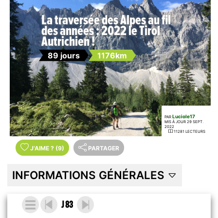
La traversée des Alpes au fil
des années : 2022 le Tirol
Autrichien !
89 jours
1176km
Luciole17
PAR
MIS À JOUR 29 SEPT.
2022
11281 LECTEURS
J'AIME
?
(9)
PARTAGER
INFORMATIONS GÉNÉRALES
J 83