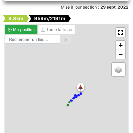
Mise à jour section :
29 sept. 2022
9.8km
959m/2191m
Ma position
Toute la trace
+
−