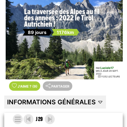
La traversée des Alpes au fil
des années : 2022 le Tirol
Autrichien !
89 jours
1176km
Luciole17
PAR
MIS À JOUR 29 SEPT.
2022
11252 LECTEURS
J'AIME
?
(9)
PARTAGER
INFORMATIONS GÉNÉRALES
J 29