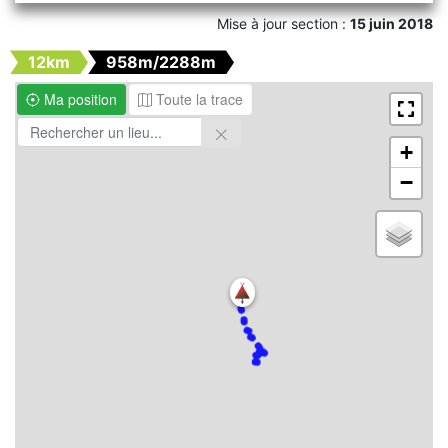
Mise à jour section :
15 juin 2018
12km
958m/2288m
Ma position
Toute la trace
+
−