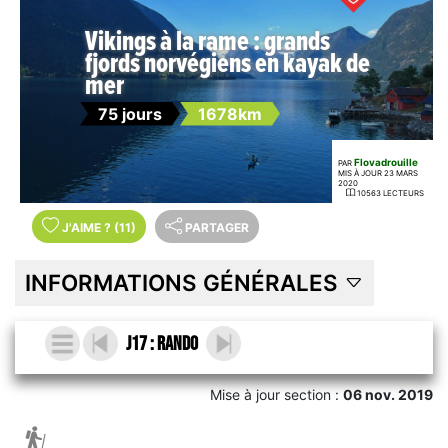
Vikings à la rame : grands
fjords norvégiens en kayak de
mer
75 jours
1678km
Flovadrouille
PAR
MIS À JOUR 23 MARS
2020
10563 LECTEURS
J'AIME
?
(11)
PARTAGER
INFORMATIONS GÉNÉRALES
J17 : rando
Mise à jour section :
06 nov. 2019
