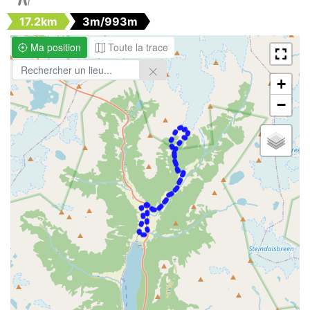
17.2km
3m/993m
Ma position
Toute la trace
+
−