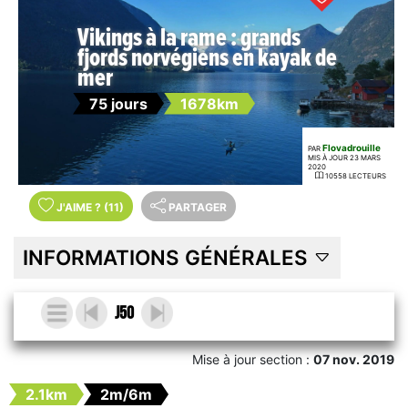
Vikings à la rame : grands
fjords norvégiens en kayak de
mer
75 jours
1678km
Flovadrouille
PAR
MIS À JOUR 23 MARS
2020
10558 LECTEURS
J'AIME
?
(11)
PARTAGER
INFORMATIONS GÉNÉRALES
J50
Mise à jour section :
07 nov. 2019
2.1km
2m/6m