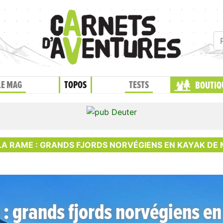
LE MAG
TOPOS
TESTS
BOUTIQ
 LA RAME : GRANDS FJORDS NORVÉGIENS EN KAYAK DE
 : grands fjords norvégiens en