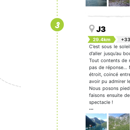
3
J3
29.4km
+3
C’est sous le sol
d’aller jusqu’au b
Tout contents de 
pas de réponse… N
étroit, coincé en
avoir pu admirer l
Nous posons pied 
faisons ensuite d
spectacle !