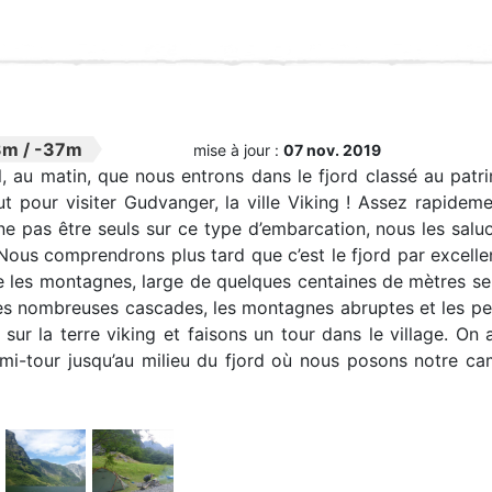
3m
/
-37m
mise à jour :
07 nov. 2019
eil, au matin, que nous entrons dans le fjord classé au p
out pour visiter Gudvanger, la ville Viking ! Assez rapide
ne pas être seuls sur ce type d’embarcation, nous les sal
ous comprendrons plus tard que c’est le fjord par excelle
tre les montagnes, large de quelques centaines de mètres 
es nombreuses cascades, les montagnes abruptes et les peti
sur la terre viking et faisons un tour dans le village. O
emi-tour jusqu’au milieu du fjord où nous posons notre ca