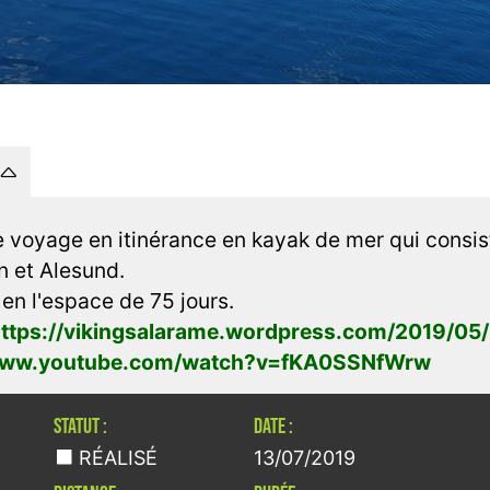
e voyage en itinérance en kayak de mer qui consist
n et Alesund.
n l'espace de 75 jours.
ttps://vikingsalarame.wordpress.com/2019/05/
/www.youtube.com/watch?v=fKA0SSNfWrw
STATUT :
DATE :
RÉALISÉ
13/07/2019