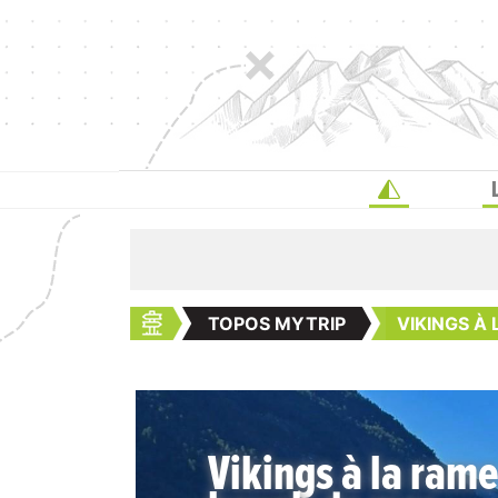
TOPOS MYTRIP
VIKINGS À
Vikings à la rame