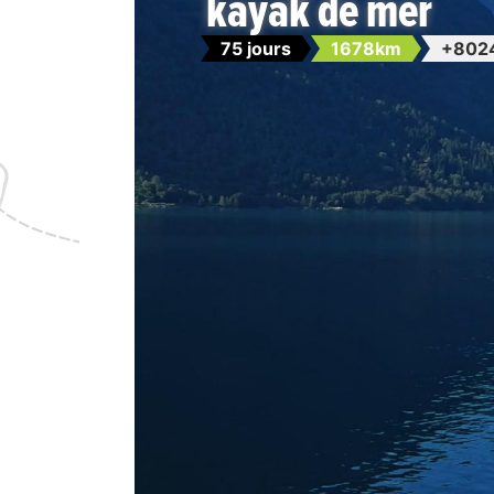
kayak de mer
75 jours
1678km
+802