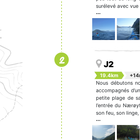
surélevé avec vue s
2
J2
19.4km
+1
Nous débutons not
accompagnés d’un 
petite plage de s
l’entrée du Nærøy
son feu, son linge