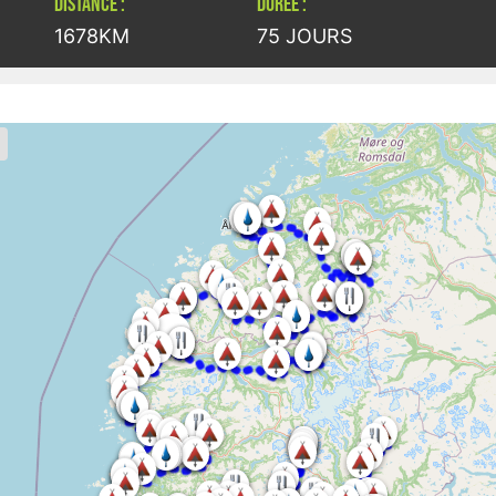
DISTANCE :
DURÉE :
1678KM
75 JOURS