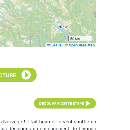
50 km
Leaflet
|
©
OpenStreetMap
CTURE
DÉCOUVRIR CETTE ÉTAPE
Norvège ! Il fait beau et le vent souffle un
 Nous dénichons un emplacement de bivouac