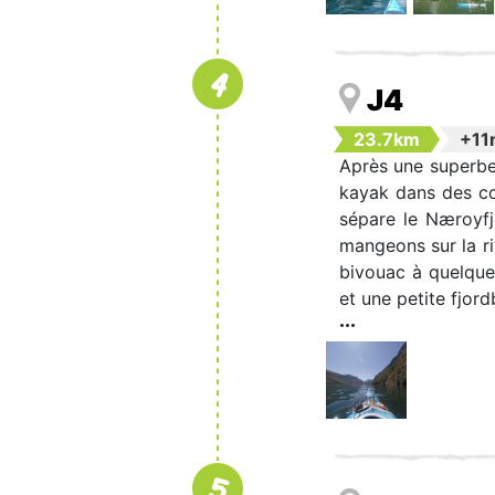
4
J4
23.7km
+11
Après une superbe
kayak dans des con
sépare le Næroyfj
mangeons sur la ri
bivouac à quelque
et une petite fjor
5