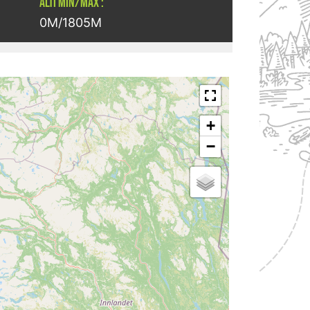
ALTI MIN/MAX :
0M/1805M
+
−