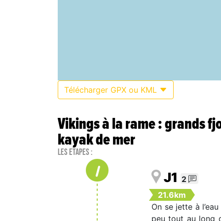
Télécharger GPX ou KML
Vikings à la rame : grands f
kayak de mer
Les étapes :
1
J1
2
21.6km
On se jette à l’ea
peu tout au long 