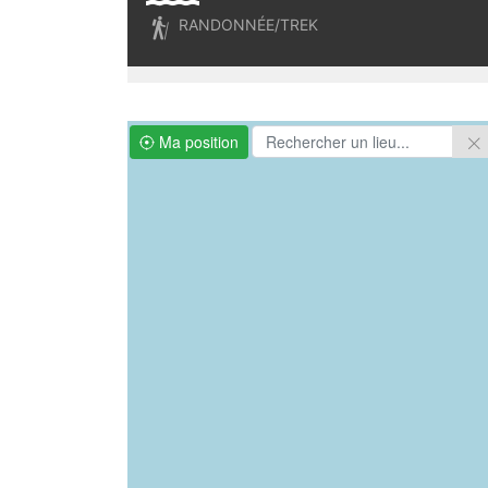

RANDONNÉE/TREK
Ma position