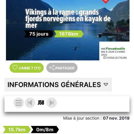
Vikings à la rame : grands
fjords norvégiens en kayak de
mer
75 jours
1678km
Flovadrouille
PAR
MIS À JOUR 23 MARS
2020
10558 LECTEURS
J'AIME
?
(11)
PARTAGER
INFORMATIONS GÉNÉRALES
J58
Mise à jour section :
07 nov. 2019
15.7km
0m/8m