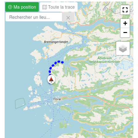
Ma position
Toute la trace
+
−