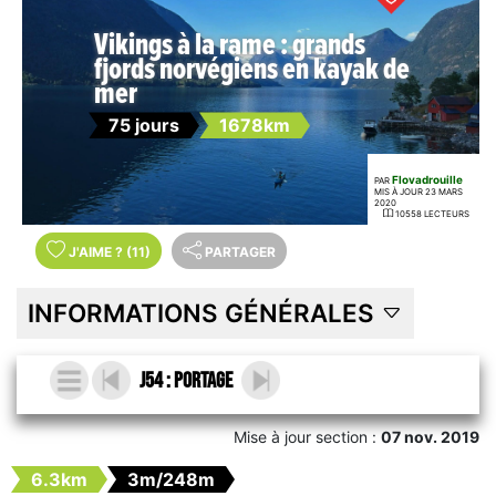
Vikings à la rame : grands
fjords norvégiens en kayak de
mer
75 jours
1678km
Flovadrouille
PAR
MIS À JOUR 23 MARS
2020
10558 LECTEURS
J'AIME
?
(11)
PARTAGER
INFORMATIONS GÉNÉRALES
J54 : portage
Mise à jour section :
07 nov. 2019
6.3km
3m/248m