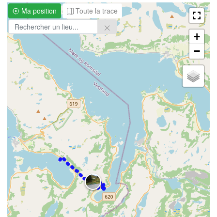
Ma position
Toute la trace
+
−