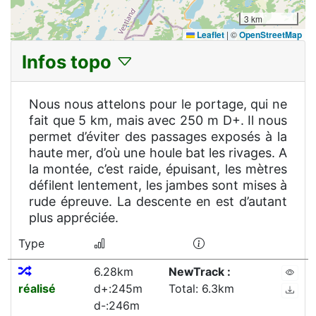
3 km
Leaflet
|
©
OpenStreetMap
Infos topo
Nous nous attelons pour le portage, qui ne
fait que 5 km, mais avec 250 m D+. Il nous
permet d’éviter des passages exposés à la
haute mer, d’où une houle bat les rivages. A
la montée, c’est raide, épuisant, les mètres
défilent lentement, les jambes sont mises à
rude épreuve. La descente en est d’autant
plus appréciée.
Type
6.28km
NewTrack :
réalisé
d+:245m
Total: 6.3km
d-:246m