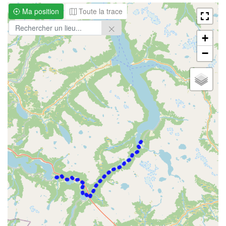
Ma position
Toute la trace
+
−