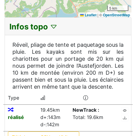
5 km
Leaflet
|
©
OpenStreetMap
Infos topo
Réveil, pliage de tente et paquetage sous la
pluie. Les kayaks sont mis sur les
chariottes pour un portage de 20 km qui
nous permet de joindre l’Austefjorden. Les
10 km de montée (environ 200 m D+) se
passent bien et sous la pluie. Les éclaircies
arrivent en même tant que la descente.
Type
19.45km
NewTrack :
réalisé
d+:143m
Total: 19.6km
d-:142m