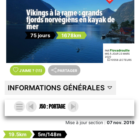
Vikings à la rame : grands
fjords norvégiens en kayak de
mer
75 jours
1678km
Flovadrouille
PAR
MIS À JOUR 23 MARS
2020
10558 LECTEURS
J'AIME
?
(11)
PARTAGER
INFORMATIONS GÉNÉRALES
J50 : portage
Mise à jour section :
07 nov. 2019
19.5km
5m/148m