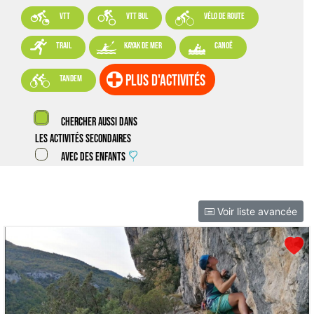



VTT
VTT BUL
vélo de route



trail
kayak de mer
canoë

plus d'activités
tandem
Chercher aussi dans
les activités secondaires
Avec des enfants
Voir liste avancée