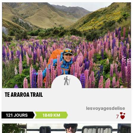

TE ARAROA TRAIL
lesvoyagesdelise
121 JOURS
1849 KM
7