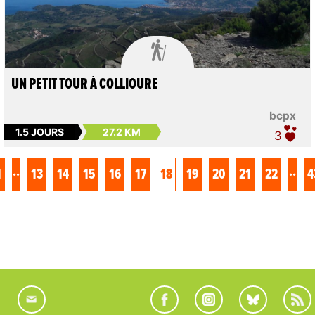

UN PETIT TOUR À COLLIOURE
bcpx
1.5 JOURS
27.2 KM
3
..
..
1
13
14
15
16
17
18
19
20
21
22
4