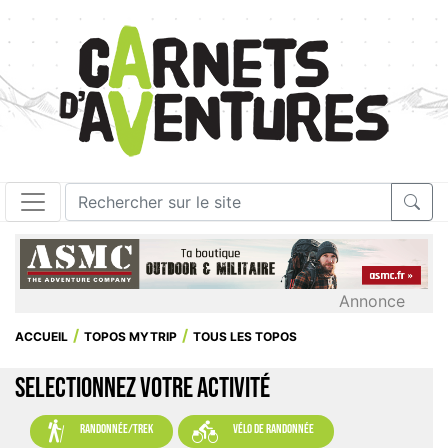
Annonce
ACCUEIL
TOPOS MYTRIP
TOUS LES TOPOS
SELECTIONNEZ VOTRE ACTIVITÉ


randonnée/trek
vélo de randonnée