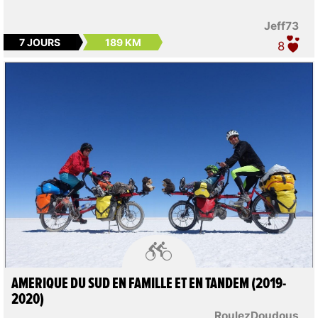
Jeff73
7 JOURS
189 KM
8

AMERIQUE DU SUD EN FAMILLE ET EN TANDEM (2019-
2020)
RoulezDoudous