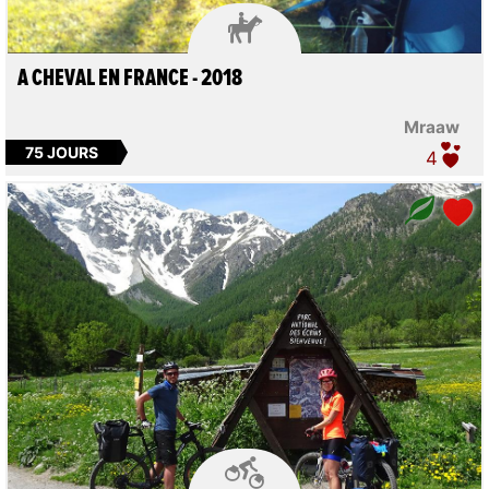

A CHEVAL EN FRANCE - 2018
Mraaw
75 JOURS
4
