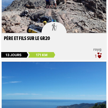

PÈRE ET FILS SUR LE GR20
royg
13 JOURS
171 KM
1