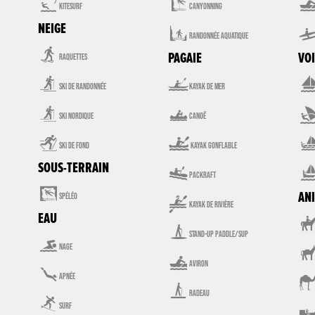


kitesurf
canyonning

NEIGE
randonnée aquatique

PAGAIE
VOI
raquettes


ski de randonnée
kayak de mer


ski nordique
canoë


ski de fond
kayak gonflable

SOUS-TERRAIN
packraft


AN
spéléo
kayak de rivière
EAU

Stand-Up Paddle/SUP

nage

aviron

apnée

radeau

surf