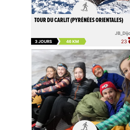

TOUR DU CARLIT (PYRÉNÉES ORIENTALES)
JB_Dij
23
3 JOURS
46 KM
