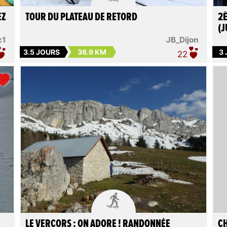
EZ
TOUR DU PLATEAU DE RETORD
2È
(J
c1
JB_Dijon
3.5 JOURS
36.9 KM
3
22

LE VERCORS : ON ADORE ! RANDONNÉE
CH