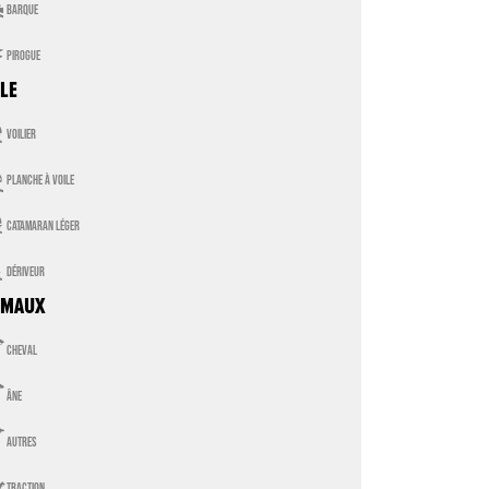

barque

pirogue
LE

voilier

planche à voile

catamaran léger

dériveur
IMAUX

cheval

âne

autres

traction