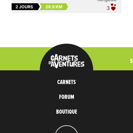
2 JOURS
26.9 KM
3
S
CARNETS
FORUM
BOUTIQUE