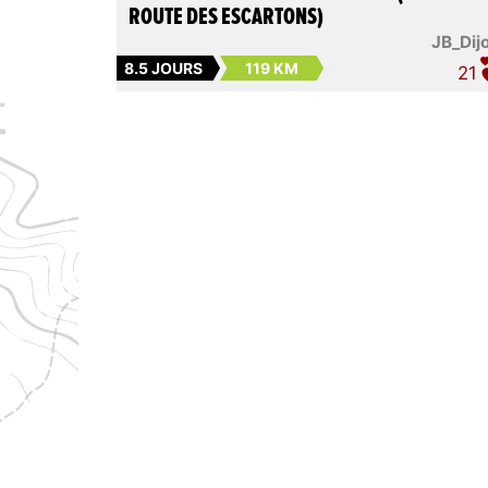
ROUTE DES ESCARTONS)
JB_Dij
8.5 JOURS
119 KM
21