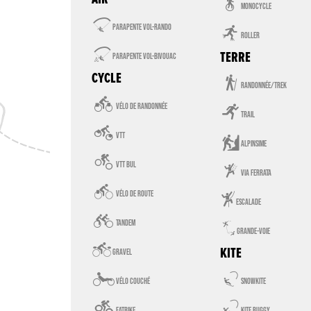

monocycle


parapente vol-rando
roller

TERRE
parapente vol-bivouac

CYCLE
randonnée/trek


vélo de randonnée
trail


VTT
alpinsime


VTT BUL
via ferrata


vélo de route
escalade


tandem
grande-voie

KITE
gravel


vélo couché
snowkite


fatbike
kite buggy