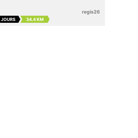
regis26
5 JOURS
34.4 KM