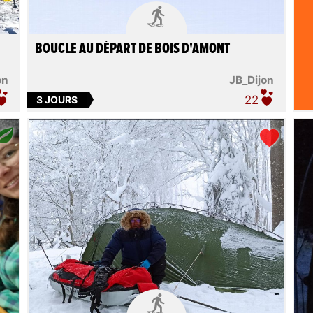

BOUCLE AU DÉPART DE BOIS D'AMONT
on
JB_Dijon
22
3 JOURS
