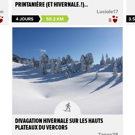
PRINTANIÈRE (ET HIVERNALE.!)..
on
Luciole17
4 JOURS
50.2 KM
3.
8

DIVAGATION HIVERNALE SUR LES HAUTS
PLATEAUX DU VERCORS
Tango38