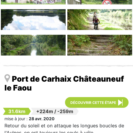
Port de Carhaix Châteauneuf
le Faou
DÉCOUVRIR CETTE ÉTAPE
31.6km
+224m
/
-259m
mise à jour :
28 avr. 2020
Retour du soleil et on attaque les longues boucles de
l'Aulnes, on est toujours les seuls à vélo