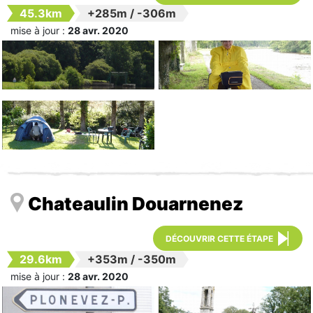
45.3km
+285m
/
-306m
mise à jour :
28 avr. 2020
Chateaulin Douarnenez
DÉCOUVRIR CETTE ÉTAPE
29.6km
+353m
/
-350m
mise à jour :
28 avr. 2020