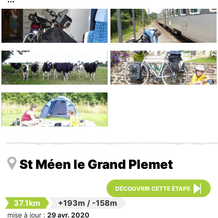
St Méen le Grand Plemet
DÉCOUVRIR CETTE ÉTAPE
37.1km
+193m
/
-158m
mise à jour :
29 avr. 2020