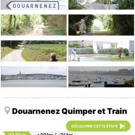
Douarnenez Quimper et Train
DÉCOUVRIR CETTE ÉTAPE
27.9km
+201m
/
-214m