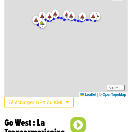
50 km
Leaflet
|
©
OpenTopoMap
Télécharger GPX ou KML
Go West : La