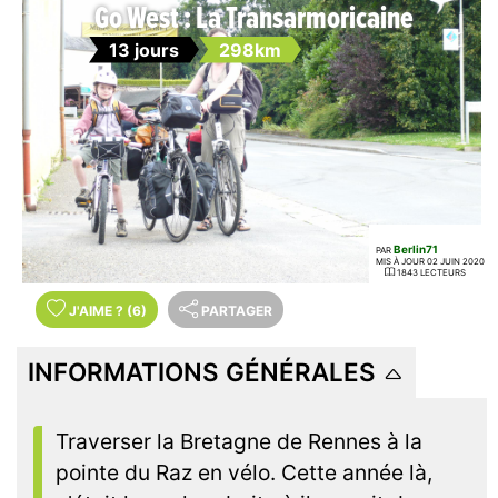
Go West : La Transarmoricaine
13 jours
298km
Berlin71
PAR
MIS À JOUR 02 JUIN 2020
1843 LECTEURS
J'AIME
?
(6)
PARTAGER
INFORMATIONS GÉNÉRALES
Traverser la Bretagne de Rennes à la
pointe du Raz en vélo. Cette année là,