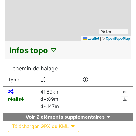
20 km
Leaflet
|
©
OpenTopoMap
Infos topo
chemin de halage
Type
41.89km
réalisé
d+:89m
d-:147m
Voir 2 éléments supplémentaires
Télécharger GPX ou KML