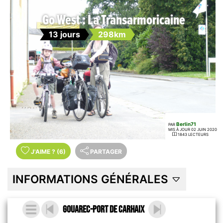
Go West : La Transarmoricaine
13 jours
298km
Berlin71
PAR
MIS À JOUR 02 JUIN 2020
1843 LECTEURS
J'AIME
?
(6)
PARTAGER
INFORMATIONS GÉNÉRALES
Gouarec-Port de Carhaix