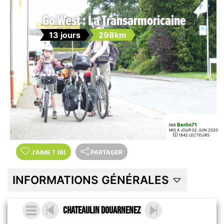
Go West : La Transarmoricaine
13 jours
298km
Berlin71
PAR
MIS À JOUR 02 JUIN 2020
1842 LECTEURS
J'AIME
?
(6)
PARTAGER
INFORMATIONS GÉNÉRALES
Chateaulin Douarnenez