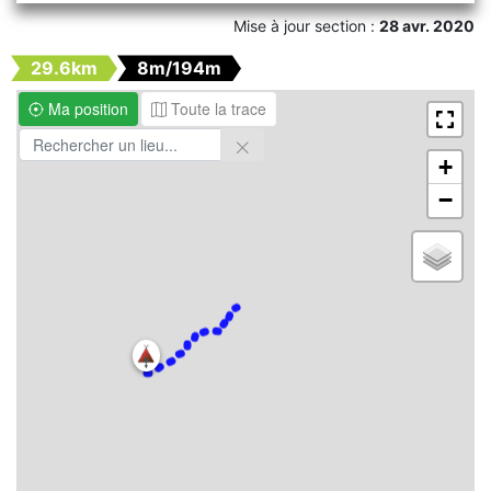
Mise à jour section :
28 avr. 2020
29.6km
8m/194m
Ma position
Toute la trace
+
−