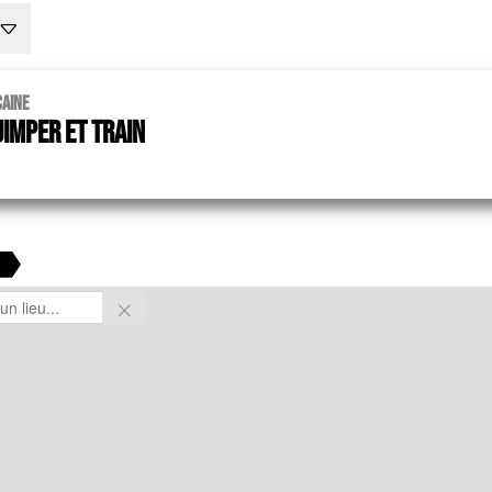
caine
imper et Train
m