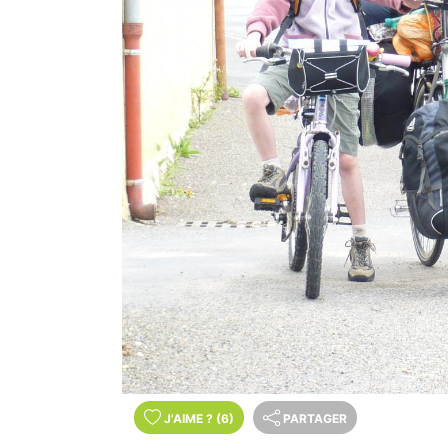
J'AIME
?
(6)
PARTAGER