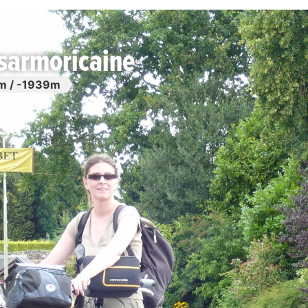
nsarmoricaine
m / -1939m