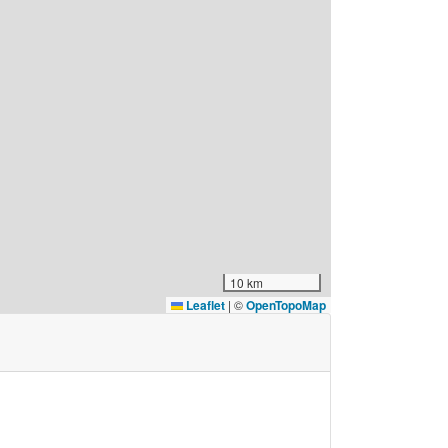
10 km
Leaflet
|
©
OpenTopoMap