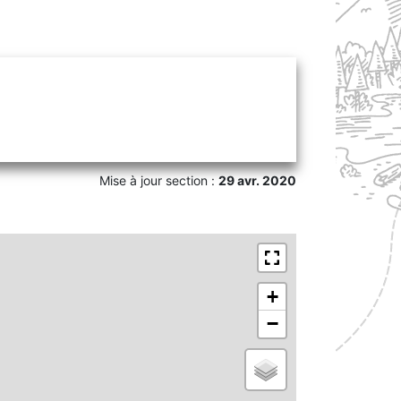
Mise à jour section :
29 avr. 2020
+
−