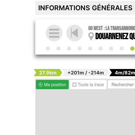
INFORMATIONS GÉNÉRALES
Go West : La Transarmori
Douarnenez Qu
27.9km
+201m / -214m
4m/82
Ma position
Toute la trace