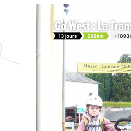
Go West : La Tra
13 jours
298km
+1893