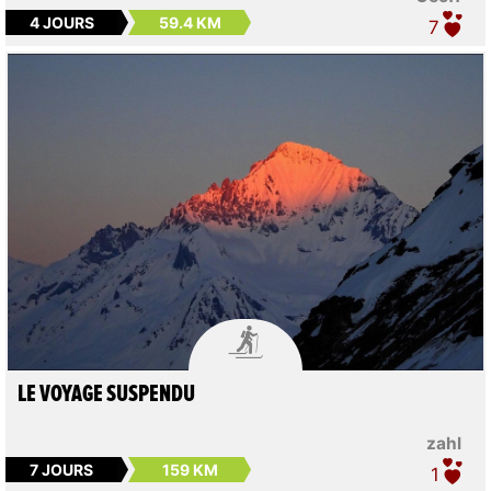
4 JOURS
59.4 KM
7

LE VOYAGE SUSPENDU
zahl
7 JOURS
159 KM
1