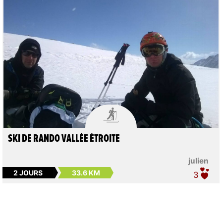

SKI DE RANDO VALLÉE ÉTROITE
julien
2 JOURS
33.6 KM
3