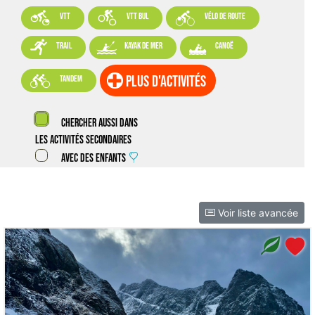



VTT
VTT BUL
vélo de route



trail
kayak de mer
canoë

plus d'activités
tandem
Chercher aussi dans
les activités secondaires
Avec des enfants
Voir liste avancée