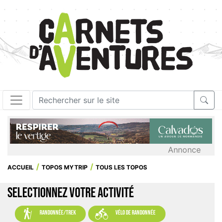
Annonce
ACCUEIL
TOPOS MYTRIP
TOUS LES TOPOS
SELECTIONNEZ VOTRE ACTIVITÉ


randonnée/trek
vélo de randonnée