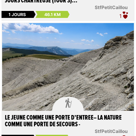
JOURS CHARTREUSE (TOUR 3)...
StfPetitCaillou
1 JOURS
46.1 KM
1

LE JEUNE COMME UNE PORTE D’ENTREE– LA NATURE
COMME UNE PORTE DE SECOURS -
StfPetitCaillou