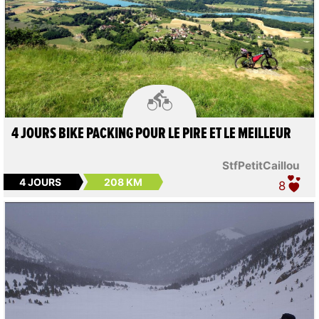

4 JOURS BIKE PACKING POUR LE PIRE ET LE MEILLEUR
StfPetitCaillou
4 JOURS
208 KM
8