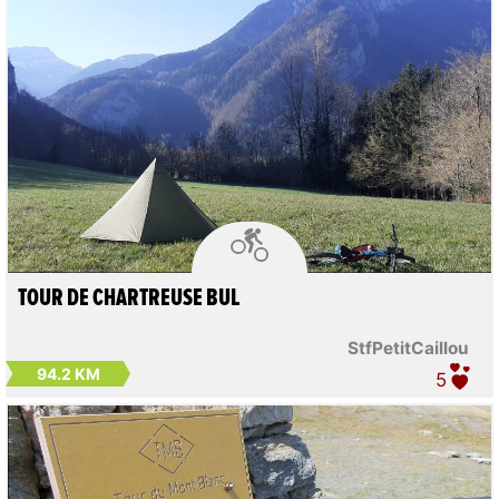

TOUR DE CHARTREUSE BUL
StfPetitCaillou
94.2 KM
5