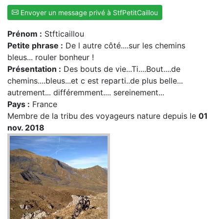
Envoyer un message privé à StfPetitCaillou
Prénom :
Stfticaillou
Petite phrase :
De l autre côté....sur les chemins
bleus... rouler bonheur !
Présentation :
Des bouts de vie...Ti....Bout....de
chemins....bleus...et c est reparti..de plus belle...
autrement... différemment.... sereinement...
Pays :
France
Membre de la tribu des voyageurs nature depuis le
01
nov. 2018