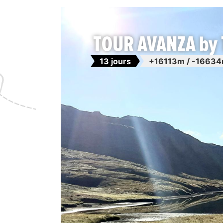
TOUR AVANZA by 
13 jours
+16113m / -1663