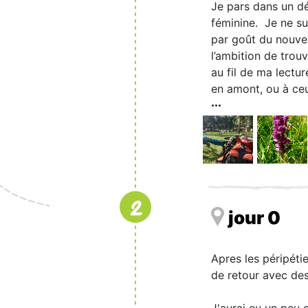
Je pars dans un dé
féminine. Je ne su
par goût du nouvea
l’ambition de trou
au fil de ma lectu
en amont, ou à ceux
2
jour 0
Apres les péripéti
de retour avec des 
J'aurai eu un peu d