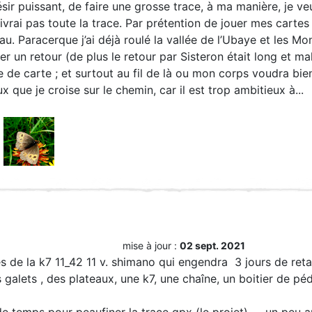
sir puissant, de faire une grosse trace, à ma manière, je ve
ivrai pas toute la trace. Par prétention de jouer mes cartes
u. Paracerque j’ai déjà roulé la vallée de l’Ubaye et les M
ver un retour (de plus le retour par Sisteron était long et 
re de carte ; et surtout au fil de là ou mon corps voudra bi
 que je croise sur le chemin, car il est trop ambitieux à...
mise à jour :
02 sept. 2021
es de la k7 11_42 11 v. shimano qui engendra 3 jours de ret
galets , des plateaux, une k7, une chaîne, un boitier de pédal
e temps pour peaufiner la trace gpx (le projet) .....un peu a