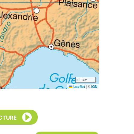
30 km
Leaflet
|
©
IGN
CTURE