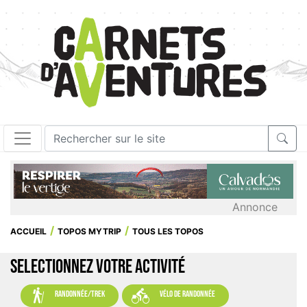
Annonce
ACCUEIL
TOPOS MYTRIP
TOUS LES TOPOS
SELECTIONNEZ VOTRE ACTIVITÉ


randonnée/trek
vélo de randonnée