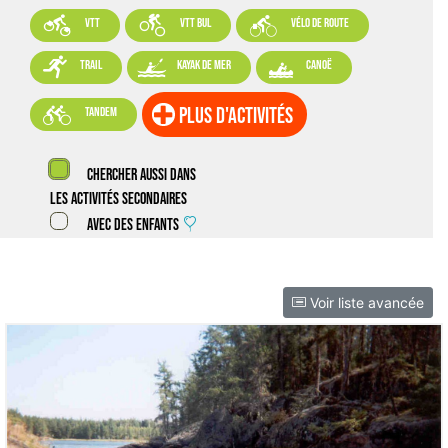



VTT
VTT BUL
vélo de route



trail
kayak de mer
canoë

plus d'activités
tandem
Chercher aussi dans
les activités secondaires
Avec des enfants
Voir liste avancée