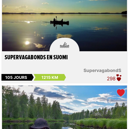

SUPERVAGABONDS EN SUOMI
SupervagabondS
105 JOURS
1215 KM
298