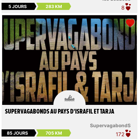
5 JOURS
283 KM
8

SUPERVAGABONDS AU PAYS D'ISRAFIL ET TARJA
SupervagabondS
85 JOURS
705 KM
172