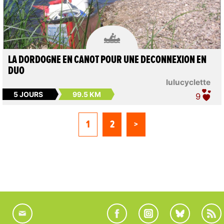

LA DORDOGNE EN CANOT POUR UNE DECONNEXION EN
DUO
lulucyclette
5 JOURS
99.5 KM
9
1
2
>