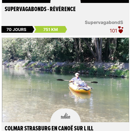
SUPERVAGABONDS - RÉVÉRENCE
SupervagabondS
70 JOURS
751 KM
101

COLMAR STRASBURG EN CANOË SUR L ILL