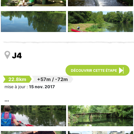
J4
DÉCOUVRIR CETTE ÉTAPE
22.8km
+57m
/
-72m
mise à jour :
15 nov. 2017