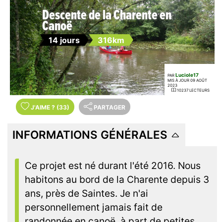
Descente de la Charente en
Canoë
14 jours
316km
Luciole17
PAR
MIS À JOUR 09 AOÛT
2023
10237 LECTEURS
J'AIME
?
(33)
PARTAGER
INFORMATIONS GÉNÉRALES
Ce projet est né durant l'été 2016. Nous
habitons au bord de la Charente depuis 3
ans, près de Saintes. Je n'ai
personnellement jamais fait de
randonnée en canoë, à part de petites