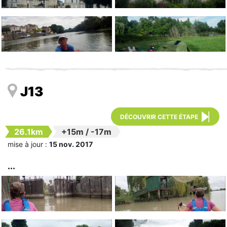
J13
DÉCOUVRIR CETTE ÉTAPE
26.1km
+15m
/
-17m
mise à jour :
15 nov. 2017