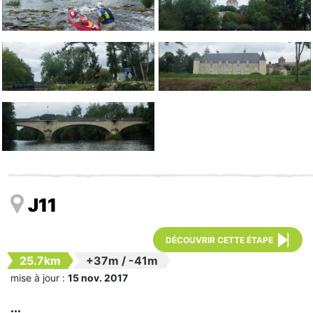
J11
DÉCOUVRIR CETTE ÉTAPE
25.7km
+37m
/
-41m
mise à jour :
15 nov. 2017