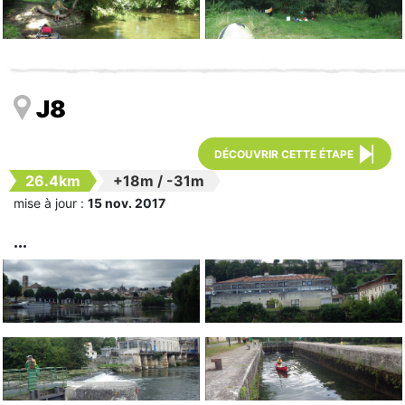
J8
DÉCOUVRIR CETTE ÉTAPE
26.4km
+18m
/
-31m
mise à jour :
15 nov. 2017