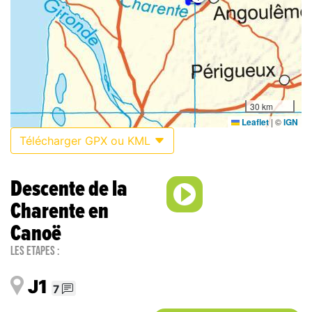
30 km
Leaflet
|
©
IGN
Télécharger GPX ou KML
Descente de la
Charente en
Canoë
Les étapes :
J1
7