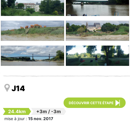
J14
DÉCOUVRIR CETTE ÉTAPE
24.4km
+3m
/
-3m
mise à jour :
15 nov. 2017