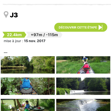
J3
DÉCOUVRIR CETTE ÉTAPE
22.4km
+97m
/
-115m
mise à jour :
15 nov. 2017