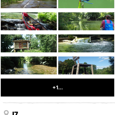
+1...
J7