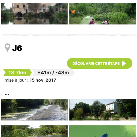
J6
DÉCOUVRIR CETTE ÉTAPE
18.7km
+41m
/
-48m
mise à jour :
15 nov. 2017