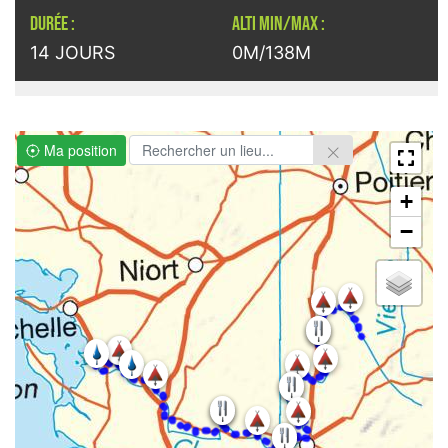
DURÉE :
ALTI MIN/MAX :
14 JOURS
0M/138M
Ma position
+
−