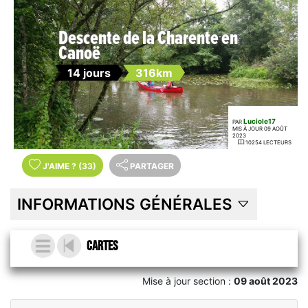
Descente de la Charente en
Canoë
14 jours
316km
Luciole17
PAR
MIS À JOUR 09 AOÛT
2023
10254 LECTEURS
J'AIME
?
(33)
PARTAGER
INFORMATIONS GÉNÉRALES
Cartes
Mise à jour section :
09 août 2023