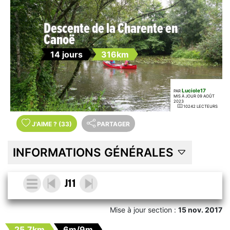
Descente de la Charente en
Canoë
14 jours
316km
Luciole17
PAR
MIS À JOUR 09 AOÛT
2023
10242 LECTEURS
J'AIME
?
(33)
PARTAGER
INFORMATIONS GÉNÉRALES
J11
Mise à jour section :
15 nov. 2017
25.7km
6m/9m