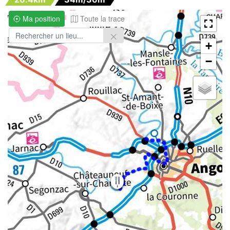
Ma position
Toute la trace
+
−