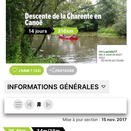
Descente de la Charente en
Canoë
14 jours
316km
Luciole17
PAR
MIS À JOUR 09 AOÛT
2023
10278 LECTEURS
J'AIME
?
(33)
PARTAGER
INFORMATIONS GÉNÉRALES
J8
Mise à jour section :
15 nov. 2017
26.4km
34m/36m