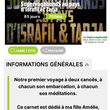
SupervagabondS au pays
d'Israfil et Tarja
85 jours
705km
SupervagabondS
PAR
MIS À JOUR 23 JUIL. 2020
16959 LECTEURS
J'AIME
?
(172)
PARTAGER
INFORMATIONS GÉNÉRALES
Notre premier voyage à deux canoës, à
chacun son embarcation, à chacun
ses méditations.
Ce carnet est dédié à ma fille Amélie,