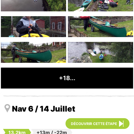
+18...
Nav 6 / 14 Juillet
DÉCOUVRIR CETTE ÉTAPE
13.2km
+13m
/
-22m