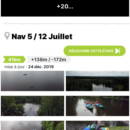
+20...
Nav 5 / 12 Juillet
DÉCOUVRIR CETTE ÉTAPE
41km
+138m
/
-172m
mise à jour :
24 déc. 2019