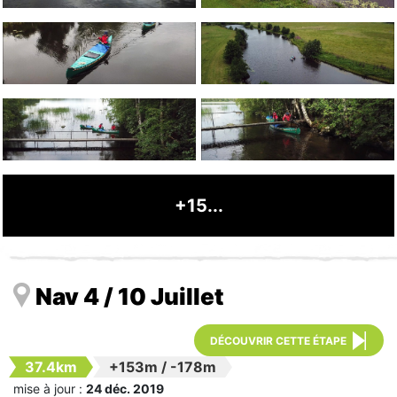
+15...
Nav 4 / 10 Juillet
DÉCOUVRIR CETTE ÉTAPE
37.4km
+153m
/
-178m
mise à jour :
24 déc. 2019