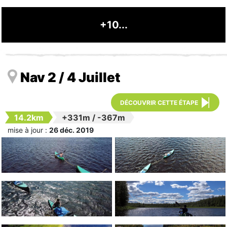
+10...
Nav 2 / 4 Juillet
DÉCOUVRIR CETTE ÉTAPE
14.2km
+331m
/
-367m
mise à jour :
26 déc. 2019