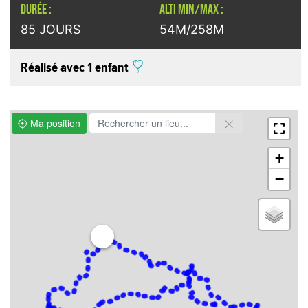
DURÉE :
ALTI MIN/MAX :
85 JOURS
54M/258M
Réalisé avec 1 enfant
Ma position
+
−