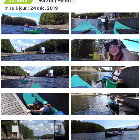
22.8km
+37m
/
-61m
mise à jour :
24 déc. 2019