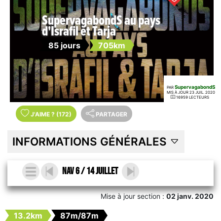
SupervagabondS au pays
d'Israfil et Tarja
85 jours
705km
SupervagabondS
PAR
MIS À JOUR 23 JUIL. 2020
16959 LECTEURS
J'AIME
?
(172)
PARTAGER
INFORMATIONS GÉNÉRALES
Nav 6 / 14 Juillet
Mise à jour section :
02 janv. 2020
13.2km
87m/87m