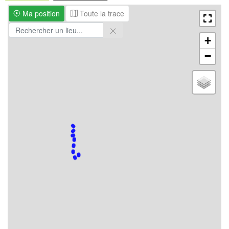
Ma position
Toute la trace
+
−