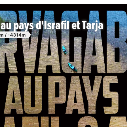
 pays d'Israfil et Tarja
m / -4314m