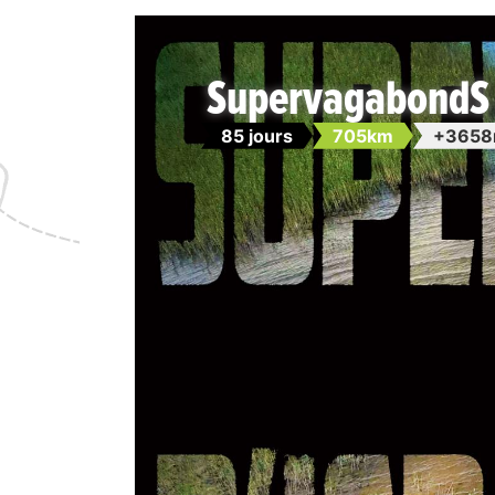
SupervagabondS au
85 jours
705km
+3658