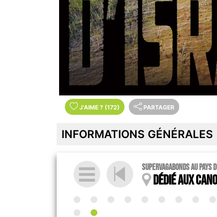
J'AIME
?
(172)
PARTAGER
INFORMATIONS GÉNÉRALES
SupervagabondS au pays d'
Dédié aux cano